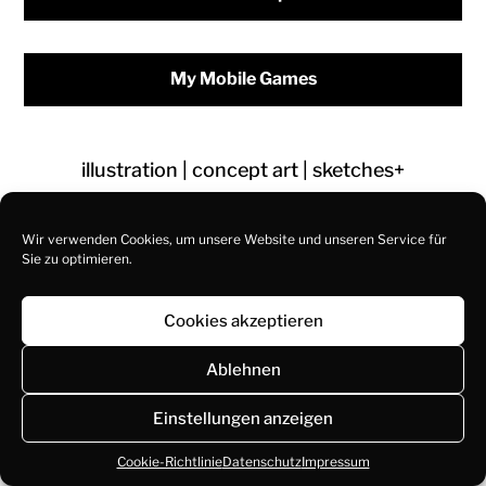
My Mobile Games
illustration
|
concept art
|
sketches+
© 2026
paintpaul
Wir verwenden Cookies, um unsere Website und unseren Service für
Sie zu optimieren.
Impressum
-
Datenschutz
Cookies akzeptieren
Ablehnen
Einstellungen anzeigen
Cookie-Richtlinie
Datenschutz
Impressum